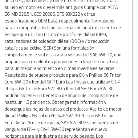
de 2007 y posteriores, y tiene un servicio retroactivo para
su uso en motores diesel más antiguos Cumple con ACEA
E6, MB 228.51, CES 20086, DFS 93K222 y otras
especificaciones OEM Están especialmente formulados
para la compatibilidad con sistemas de postratamiento de
escape que utilizan filtros de partículas diésel (DPF),
catalizadores de oxidación diésel (DOC) y / o reducción
catalítica selectiva (SCR) Son una formulación
completamente sintética y una viscosidad SAE 5W-30, que
proporcionan excelentes propiedades a baja temperatura
para un mejor rendimiento en climas invernales severos
Resultados de prueba probados para CK-4 Phillips 66 Triton
Euro 5W-30 y Kendall SHP Euro Las flotas que utilizan CK-4
Phillips 66 Triton Euro 5W-30 o Kendall SHP Euro 5W-30
podrían obtener un beneficio de ahorro de combustible de
hasta un 1,5 por ciento. Obtenga más información y
descargue las hojas de datos del producto: Aceite de motor
diesel Phillips 66 Triton FE, SAE 5W-30 Phillips 66 Triton
Euro Diesel Aceite de motor, SAE 5W-30 Estos aceites de
vanguardia FA-4 y CK-4 5W-30 representan el nuevo
horizonte para la industria de servicio pesado. Los