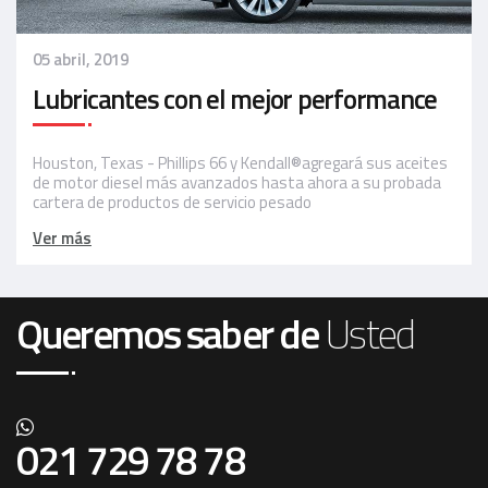
05 abril, 2019
Lubricantes con el mejor performance
Houston, Texas - Phillips 66 y Kendall®agregará sus aceites
de motor diesel más avanzados hasta ahora a su probada
cartera de productos de servicio pesado
Ver más
Queremos saber de
Usted
021 729 78 78