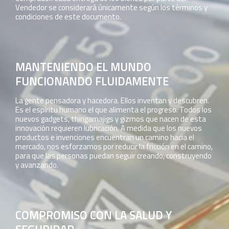
Vendedor se considerará únicamente según los términos y
condiciones de este documento.
MANTENIENDO EL MUNDO
FUNCIONANDO FLUIDAMENTE
La gente pensadora y hacedora. Ellos inventan y descubren.
Es el espíritu humano el que alimenta el progreso. Todos los
nuevos gadgets, thingamajigs y gizmos que nacen de esta
innovación requieren lubricación. A medida que los nuevos
productos e invenciones encuentran un camino hacia el
mercado, nos esforzamos por reducir la fricción en el camino,
para que las personas puedan seguir creando, construyendo
y avanzando.
COMPROMISO CON LA SALUD Y