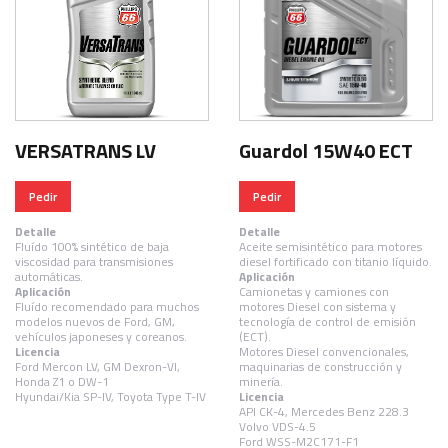
VERSATRANS LV
Guardol 15W40 ECT
Pedir
Pedir
Detalle
Detalle
Fluído 100% sintético de baja
Aceite semisintético para motores
viscosidad para transmisiones
diesel fortificado con titanio líquido.
automáticas.
Aplicación
Aplicación
Camionetas y camiones con
Fluído recomendado para muchos
motores Diesel con sistema y
modelos nuevos de Ford, GM,
tecnología de control de emisión
vehículos japoneses y coreanos.
(ECT).
Licencia
Motores Diesel convencionales,
Ford Mercon LV, GM Dexron-VI,
maquinarias de construcción y
Honda Z1 o DW-1
minería.
Hyundai/Kia SP-IV, Toyota Type T-IV
Licencia
API CK-4, Mercedes Benz 228.3
Volvo VDS-4.5
Ford WSS-M2C171-F1