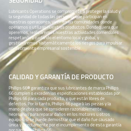
SEGURIDAD
Lubricants Operations se compromete a proteger la salud y
la seguridad de todas las personas que participan en
nuestras operaciones, viven en las comunidades donde
operamos o utilizan nuestros productos. Dondequiera que
operemos, realizaremos nuestras actividades comerciales
respetando y cuidando el entorno local y global, y
gestionaremos sistemáticamente los riesgos para impulsar
un crecimiento empresarial sostenible.
CALIDAD Y GARANTÍA DE PRODUCTO
Phillips 66® garantiza que sus lubricantes de marca Phillips
66 cumplen o exceden las especificaciones establecidas por
Phillips 66 para cada producto, y que están libres de
defectos. Por lo tanto, Phillips 66 pagará las piezas y la
mano de obra que se consideren razonablemente
necesarias para reparar daños en los motores u otros
equipos, si se puede demostrar que el daño fue causado
única y directamente por el incumplimiento de esta garantía
por parte de Phillips 66.